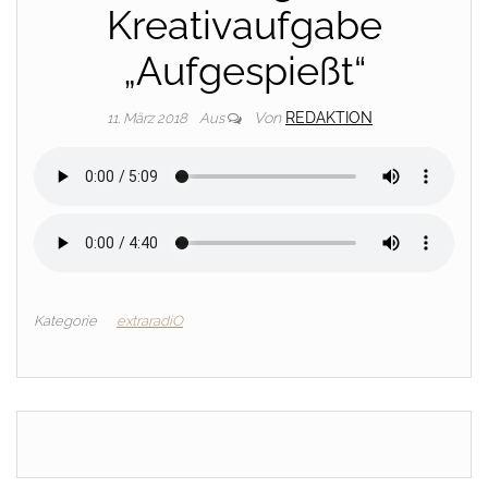
Kreativaufgabe
„Aufgespießt“
Von
REDAKTION
11. März 2018
Aus
Kategorie
extraradiO