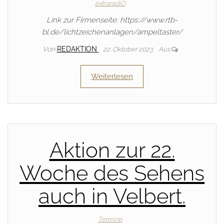
extraradiO
Link zur Firmenseite: https://www.rtb-
bl.de/lichtzeichenanlagen/ampeltaster/
Von
REDAKTION
22. Oktober 2023
Aus
Weiterlesen
Aktion zur 22.
Woche des Sehens
auch in Velbert.
Termine