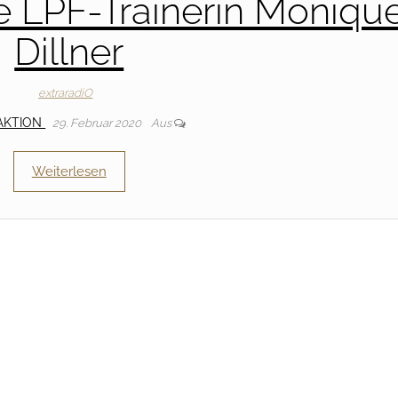
ie LPF-Trainerin Moniqu
Dillner
extraradiO
AKTION
29. Februar 2020
Aus
Weiterlesen