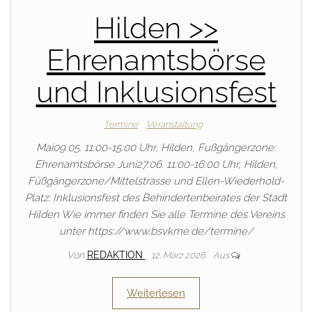
Hilden >>
Ehrenamtsbörse
und Inklusionsfest
Termine
Veranstaltung
Mai09.05. 11:00-15:00 Uhr, Hilden, Fußgängerzone:
Ehrenamtsbörse Juni27.06. 11:00-16:00 Uhr, Hilden,
Füßgängerzone/Mittelstrasse und Ellen-Wiederhold-
Platz: Inklusionsfest des Behindertenbeirates der Stadt
Hilden Wie immer finden Sie alle Termine des Vereins
unter https://www.bsvkme.de/termine/
Von
REDAKTION
12. März 2026
Aus
Weiterlesen