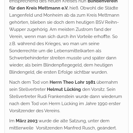
entsprechend des neuen Kreises nun
Blindenverein
für den Kreis Mettmann e.V.
hieß. Obwohl die Städte
Langenfeld und Monheim ab da zum Kreis Mettmann
gehörten, blieben sie doch dem heutigen BSV Reihn-
Wupper zugehörig. Am meisten Zustrom fand der
Verein, wenn man sich durch ihn Vorteile erhoffte. So
z.B. während des Krieges, wo man um seine
Sonderrechte um die Lebensmittelkarten als
Schwerbehinderter streiten musste und später dann
wieder, als beim Blindenpflegegeld, dem heutigen
Blindengeld, die ersten Erfolge sichtbar wurden.
Nach dem Tod von
Herrn Theo Lohr 1981
übernahm
sein Stellvertreter
Helmut Lücking
den Vorsitz. Sein
Stellvertreter Rudi Frankenstein wurde dann wiederum
nach dem Tod von Herrn Lücking im Jahre 1990 erster
Vorsitzender des Vereins.
Im
März 2003
wurde die alte Satzung, unter dem
mittlerweile Vorsitzenden Manfred Rusch, geändert.