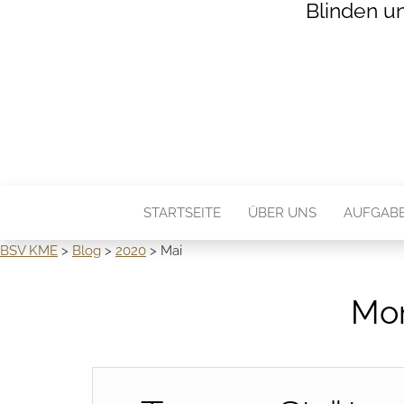
Blinden u
STARTSEITE
ÜBER UNS
AUFGAB
BSV KME
>
Blog
>
2020
>
Mai
Mo