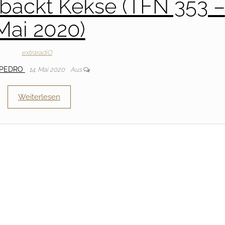
 backt Kekse (TFN 353 –
Mai 2020)
extraradiO
PEDRO
14. Mai 2020
Aus
Weiterlesen