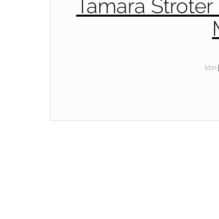
Tamara Ströter
Von