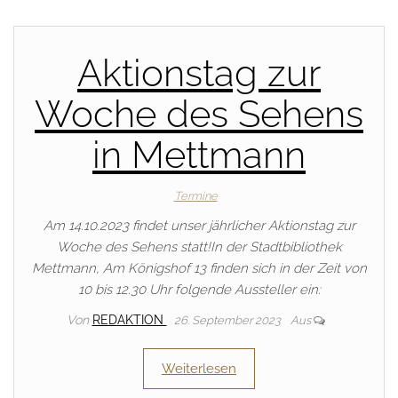
Aktionstag zur
Woche des Sehens
in Mettmann
Termine
Am 14.10.2023 findet unser jährlicher Aktionstag zur
Woche des Sehens statt!In der Stadtbibliothek
Mettmann, Am Königshof 13 finden sich in der Zeit von
10 bis 12.30 Uhr folgende Aussteller ein:
Von
REDAKTION
26. September 2023
Aus
Weiterlesen