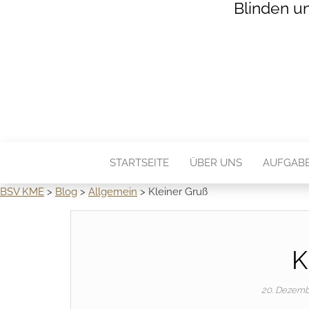
Blinden u
STARTSEITE
ÜBER UNS
AUFGAB
BSV KME
>
Blog
>
Allgemein
>
Kleiner Gruß
K
20. Dezem