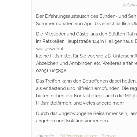
9. April
Der Erfahrungsaustausch des Blinden- und Sehbe
Sommermonaten von April bis einschließlich O
Die Mitglieder und Gäste, aus den Städten Rati
im Ratskeller, Hauptstraße 144 in Heiligenhaus.
wie gewohnt
kleine Hilfsmittel für Sie vor, wie z.B. Untersc
Abzeichen und Armbinden etc. Weiteres erfahren 
02051-605898.
Das Treffen kann den Betroffenen dabei helfen
als entlastend und hilfreich empfunden. Die r
bieten neben der Kontaktpflege auch die Mögli
Hilfsmittelfirmen, und vieles andere mehr.
Durch das ungezwungene Beisammensein, lässt 
angehen und Isolation vorbeugen.
Kategorie
Erfahrungsaustausch
Termine