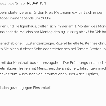
Von
REDAKTION
 2023
Aus
hindertenvereins für den Kreis Mettmann e.V. trifft sich in den
ktober immer abends um 17 Uhr.
ngen und Heiligenhaus, treffen sich immer am 1. Montag des Mon
 Das nächste Mal also am Montag den 03.04.2023 ab 17 Uhr. Wir ha
hriftenschablone, Füllstandsanzeiger, Rillen-Nagelfeile, Kennzeichn
Sie hier auf dieser Seite oder telefonisch bei Tamara Ströter un
, mit der Krankheit besser umzugehen. Der Erfahrungsaustausch 
egelmäßigen Treffen mit Menschen, die ähnliche Erfahrungen mac
chkeit zum Austausch von Informationen über Ärzte, Optiker,
sich gezielt gegen Einsamkeit