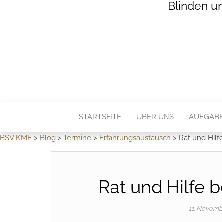
Blinden u
STARTSEITE
ÜBER UNS
AUFGAB
BSV KME
>
Blog
>
Termine
>
Erfahrungsaustausch
>
Rat und Hilf
Rat und Hilfe b
11. Novem