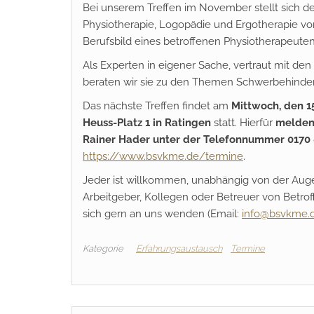
Bei unserem Treffen im November stellt sich de
Physiotherapie, Logopädie und Ergotherapie v
Berufsbild eines betroffenen Physiotherapeuten
Als Experten in eigener Sache, vertraut mit d
beraten wir sie zu den Themen Schwerbehindert
Das nächste Treffen findet am
Mittwoch, den 15
Heuss-Platz 1 in Ratingen
statt. Hierfür
melde
Rainer Hader unter der Telefonnummer 0170 
https://www.bsvkme.de/termine
.
Jeder ist willkommen, unabhängig von der Au
Arbeitgeber, Kollegen oder Betreuer von Betrof
sich gern an uns wenden (Email:
info@bsvkme.
Kategorie
Erfahrungsaustausch
Termine