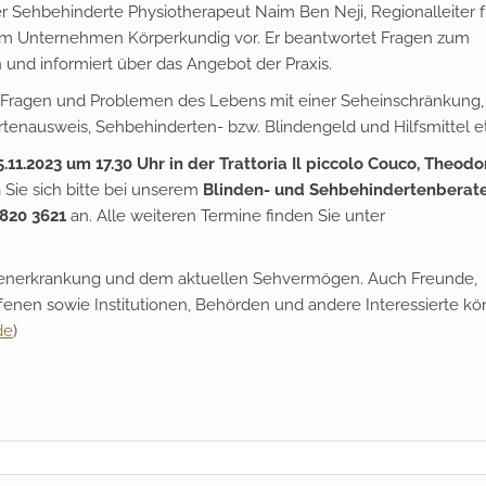
r Sehbehinderte Physiotherapeut Naim Ben Neji, Regionalleiter f
om Unternehmen Körperkundig vor. Er beantwortet Fragen zum
 und informiert über das Angebot der Praxis.
en Fragen und Problemen des Lebens mit einer Seheinschränkung,
enausweis, Sehbehinderten- bzw. Blindengeld und Hilfsmittel et
.11.2023 um 17.30 Uhr in der Trattoria Il piccolo Couco, Theodo
n
Sie sich bitte bei unserem
Blinden- und Sehbehindertenberate
820 3621
an. Alle weiteren Termine finden Sie unter
generkrankung und dem aktuellen Sehvermögen. Auch Freunde,
fenen sowie Institutionen, Behörden und andere Interessierte k
de
)